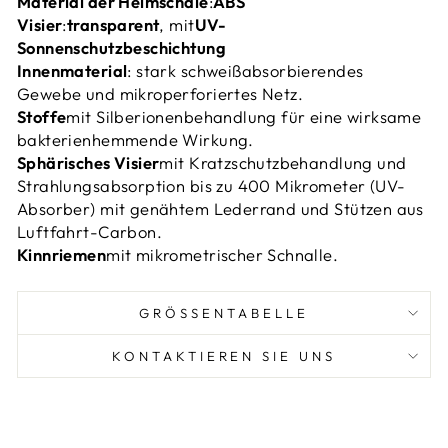
Material der Helmschale
:
ABS
Visier
:
transparent
, mit
UV-
Sonnenschutzbeschichtung
Innenmaterial
: stark schweißabsorbierendes
Gewebe und mikroperforiertes Netz.
Stoffe
mit Silberionenbehandlung für eine wirksame
bakterienhemmende Wirkung.
Sphärisches Visier
mit Kratzschutzbehandlung und
Strahlungsabsorption bis zu 400 Mikrometer (UV-
Absorber) mit genähtem Lederrand und Stützen aus
Luftfahrt-Carbon.
Kinnriemen
mit mikrometrischer Schnalle.
GRÖSSENTABELLE
KONTAKTIEREN SIE UNS