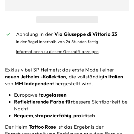
Abholung in der
Via Giuseppe di Vittorio 33
In der Regel innerhalb von 24 Stunden fertig
Informationen zu diesem Geschäft anzeigen
Exklusiv bei SP Helmets: das erste Modell einer
neuen
Jethelm
-Kollektion
, die vollständig
in Italien
von
MM Independent
hergestellt wird.
Europaweit
zugelassen
Reflektierende Farbe für
bessere Sichtbarkeit bei
Nacht
Bequem
,
strapazierfähig
,
praktisch
Der Helm
Tattoo Rose
ist das Ergebnis der
Forschungsarbeit von Fachleuten aus dem Bereich