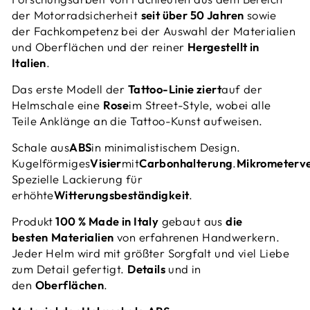
der Motorradsicherheit
seit über 50 Jahren
sowie
der Fachkompetenz bei der Auswahl der Materialien
und Oberflächen und der
reiner
Hergestellt in
Italien
.
Das erste Modell der
Tattoo-Linie ziert
auf der
Helmschale eine
Rose
im Street-Style, wobei alle
Teile Anklänge an die Tattoo-Kunst aufweisen.
Schale aus
ABS
in minimalistischem Design.
Kugelförmiges
Visier
mit
Carbonhalterung
.
Mikrometerve
Spezielle Lackierung für
erhöhte
Witterungsbeständigkeit
.
Produkt
100 % Made in Italy
gebaut aus
die
besten
Materialien
von erfahrenen Handwerkern.
Jeder Helm wird mit größter Sorgfalt und viel Liebe
zum Detail gefertigt.
Details
und in
den
Oberflächen
.