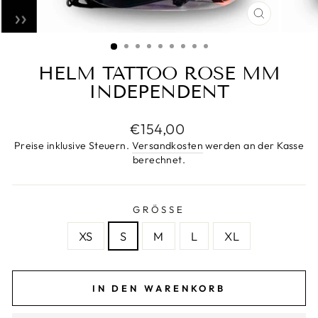
SCHLIESS
ESC)
HELM TATTOO ROSE MM
INDEPENDENT
Regulärer
€154,00
Preis
Preise inklusive Steuern.
Versandkosten
werden an der Kasse
berechnet.
GRÖSSE
XS
S
M
L
XL
IN DEN WARENKORB