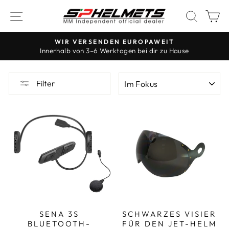
Zum
NAVIGATION
SUCH
W
Inhalt
springen
WIR VERSENDEN EUROPAWEIT
Innerhalb von 3–6 Werktagen bei dir zu Hause
Die
Diashow
BESTELLEN
anhalten
Filter
SENA 3S
SCHWARZES VISIER
BLUETOOTH-
FÜR DEN JET-HELM