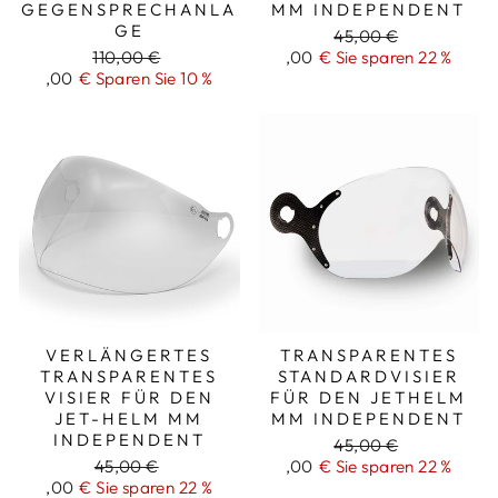
GEGENSPRECHANLA
MM INDEPENDENT
GE
Regulärer
45,00 €
Regulärer
110,00 €
Reduzierter
,00
€ Sie sparen 22 %
Preis
Aktionspreis
,00
€ Sparen Sie 10 %
Preis
Preis
99
35
VERLÄNGERTES
TRANSPARENTES
TRANSPARENTES
STANDARDVISIER
VISIER FÜR DEN
FÜR DEN JETHELM
JET-HELM MM
MM INDEPENDENT
INDEPENDENT
Regulärer
45,00 €
Regulärer
45,00 €
Reduzierter
,00
€ Sie sparen 22 %
Preis
Reduzierter
,00
€ Sie sparen 22 %
Preis
Preis