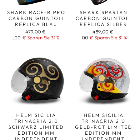
SHARK RACE-R PRO
SHARK SPARTAN
CARBON GUINTOLI
CARBON GUINTOLI
REPLICA BLAU
REPLICA SILBER
Regulärer
479,00 €
Regulärer
489,00 €
Reduzierter
,00
€ Sparen Sie 31 %
Preis
Reduzierter
,00
€ Sparen Sie 31 %
Preis
Preis
Preis
329
335
HELM SICILIA
HELM SICILIA
TRINACRIA 2.0
TRINACRIA 2.0
SCHWARZ LIMITED
GELB-ROT LIMITED
EDITION MM
EDITION MM
INDEPENDENT
INDEPENDENT