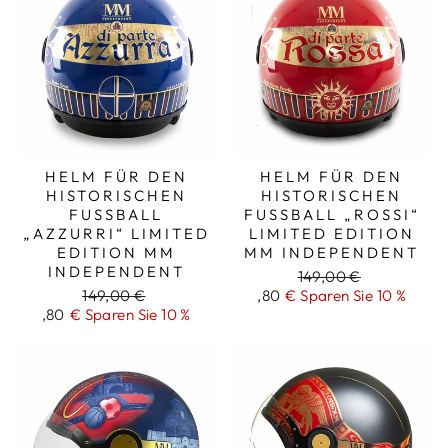
HELM FÜR DEN
HELM FÜR DEN
HISTORISCHEN
HISTORISCHEN
FUSSBALL „
FUSSBALL „ROSSI“ L
AZZURRI“ LIMITED E
IMITED EDITION M
DITION MM I
M INDEPENDENT
NDEPENDENT
Regulärer
149,00 €
Regulärer
149,00 €
Aktionspreis
,80
€ Sparen Sie 10 %
Preis
Aktionspreis
,80
€ Sparen Sie 10 %
Preis
133
133