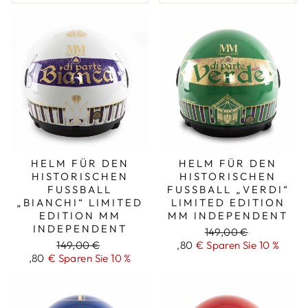
HELM FÜR DEN
HELM FÜR DEN
HISTORISCHEN
HISTORISCHEN
FUSSBALL „
FUSSBALL „VERDI“ L
BIANCHI“ LIMITED E
IMITED EDITION M
DITION MM I
M INDEPENDENT
NDEPENDENT
Regulärer
149,00 €
Regulärer
149,00 €
Aktionspreis
,80
€ Sparen Sie 10 %
Preis
Aktionspreis
,80
€ Sparen Sie 10 %
Preis
133
133