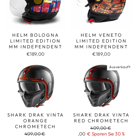
HELM BOLOGNA
HELM VENETO
LIMITED EDITION
LIMITED EDITION
MM INDEPENDENT
MM INDEPENDENT
€189,00
€189,00
Ausverkauft
SHARK DRAK VINTA
SHARK DRAK VINTA
ORANGE
RED CHROMETECH
CHROMETECH
Regulärer
409,00 €
Regulärer
409,00 €
Aktionspreis
,00
€ Sparen Sie 30 %
Preis