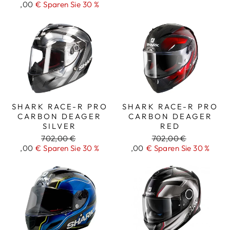
Aktionspreis
,00
€ Sparen Sie 30 %
Preis
285
285
SHARK RACE-R PRO
SHARK RACE-R PRO
CARBON DEAGER
CARBON DEAGER
SILVER
RED
Regulärer
702,00 €
Regulärer
702,00 €
Reduzierter
,00
€ Sparen Sie 30 %
Preis
Reduzierter
,00
€ Sparen Sie 30 %
Preis
Preis
Preis
492
492