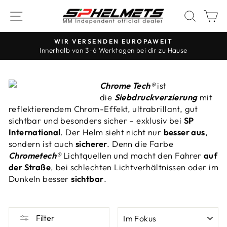
Zum
NAVIGATION
SUCH
W
Inhalt
springen
WIR VERSENDEN EUROPAWEIT
Innerhalb von 3–6 Werktagen bei dir zu Hause
Die
Diashow
anhalten
Chrome Tech®
ist
die
Siebdruckverzierung
mit
reflektierendem Chrom-Effekt, ultrabrillant, gut
sichtbar und besonders sicher – exklusiv bei
SP
International
. Der Helm sieht nicht nur
besser aus
,
sondern ist auch
sicherer
. Denn die Farbe
Chrometech®
Lichtquellen und macht den Fahrer
auf
der Straße
, bei schlechten Lichtverhältnissen oder im
Dunkeln besser
sichtbar
.
BESTELLEN
Filter